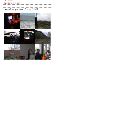
♥ core
bunnie's blog
Random pictures? 9 of 3841