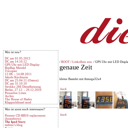
Was ist neu?
DC am 01.05.2013
DC am 14.10.12
/
ROOT
/
Lötkolben usw.
/ GPS Uhr mit LED Displ
GPS Uhr mit LED Display
genaue Zeit
RepRap Mendel
Tricopter
12.08. - 14.08.2011
Jakobi Kirchturm
kleine Bastelei mit Atmega32u4
DC am 25.04.11 (Ostern)
DC am 31.10.10
Sirokko 266 Dieselheizung
back
Berlin, 27.12. - 29.12.2010
Pizzaofen Löten
Archiv
The House of Hades
Klappschlüssel mod
Was ist sonst noch interessant?
back
Pioneer CD-RB10 replacement
(homebrew)
The Ipod Story
tmbinc's blog