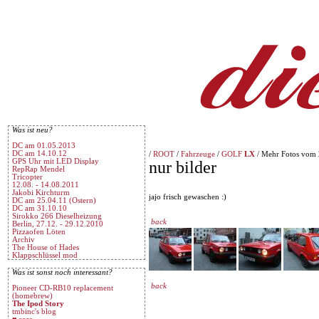
Was ist neu?
DC am 01.05.2013
DC am 14.10.12
/
ROOT
/
Fahrzeuge
/
GOLF
LX
/ Mehr Fotos vom
GPS Uhr mit LED Display
nur bilder
RepRap Mendel
Tricopter
12.08. - 14.08.2011
Jakobi Kirchturm
jajo frisch gewaschen :)
DC am 25.04.11 (Ostern)
DC am 31.10.10
Sirokko 266 Dieselheizung
back
Berlin, 27.12. - 29.12.2010
Pizzaofen Löten
Archiv
The House of Hades
Klappschlüssel mod
Was ist sonst noch interessant?
back
Pioneer CD-RB10 replacement
(homebrew)
The Ipod Story
tmbinc's blog