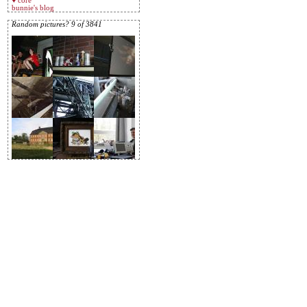
♥ core
bunnie's blog
Random pictures? 9 of 3841