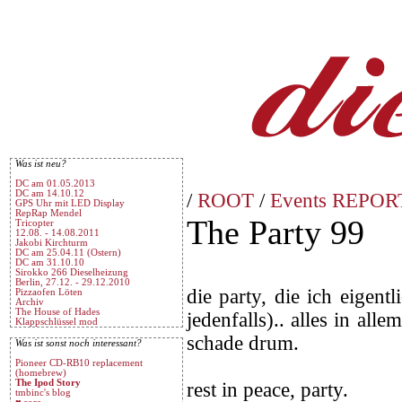
Was ist neu?
DC am 01.05.2013
DC am 14.10.12
/
ROOT
/
Events REPORT
GPS Uhr mit LED Display
RepRap Mendel
The Party 99
Tricopter
12.08. - 14.08.2011
Jakobi Kirchturm
DC am 25.04.11 (Ostern)
DC am 31.10.10
Sirokko 266 Dieselheizung
Berlin, 27.12. - 29.12.2010
die party, die ich eigent
Pizzaofen Löten
Archiv
The House of Hades
jedenfalls).. alles in al
Klappschlüssel mod
schade drum.
Was ist sonst noch interessant?
Pioneer CD-RB10 replacement
(homebrew)
The Ipod Story
rest in peace, party.
tmbinc's blog