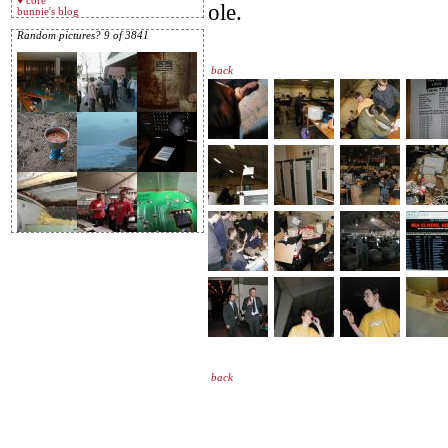
♥ core
ole.
bunnie's blog
Random pictures? 9 of 3841
back
back