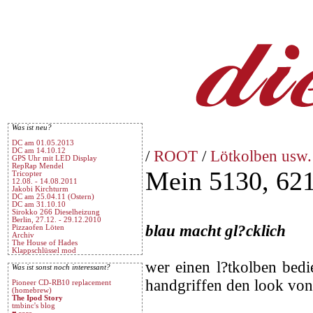
Was ist neu?
DC am 01.05.2013
DC am 14.10.12
/
ROOT
/
Lötkolben usw.
GPS Uhr mit LED Display
RepRap Mendel
Mein 5130, 62
Tricopter
12.08. - 14.08.2011
Jakobi Kirchturm
DC am 25.04.11 (Ostern)
DC am 31.10.10
Sirokko 266 Dieselheizung
Berlin, 27.12. - 29.12.2010
blau macht gl?cklich
Pizzaofen Löten
Archiv
The House of Hades
Klappschlüssel mod
wer einen l?tkolben bedi
Was ist sonst noch interessant?
handgriffen den look von
Pioneer CD-RB10 replacement
(homebrew)
The Ipod Story
tmbinc's blog