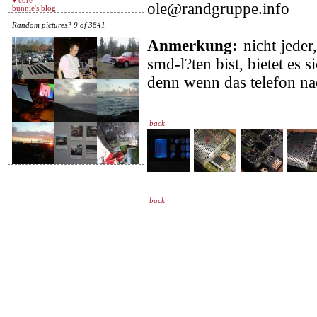
♥ core
ole@randgruppe.info
bunnie's blog
Random pictures? 9 of 3841
Anmerkung:
nicht jeder,
smd-l?ten bist, bietet es 
denn wenn das telefon nac
back
back