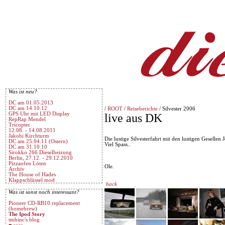
Was ist neu?
DC am 01.05.2013
DC am 14.10.12
/
ROOT
/
Reiseberichte
/ Silvester 2006
GPS Uhr mit LED Display
live aus DK
RepRap Mendel
Tricopter
12.08. - 14.08.2011
Jakobi Kirchturm
Die lustige Silvesterfahrt mit den lustigen Gesellen
DC am 25.04.11 (Ostern)
Viel Spass..
DC am 31.10.10
Sirokko 266 Dieselheizung
Berlin, 27.12. - 29.12.2010
Pizzaofen Löten
Ole.
Archiv
The House of Hades
Klappschlüssel mod
back
Was ist sonst noch interessant?
Pioneer CD-RB10 replacement
(homebrew)
The Ipod Story
tmbinc's blog