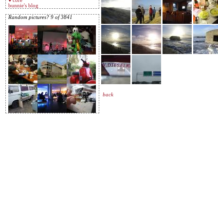
♥ core
bunnie's blog
Random pictures? 9 of 3841
back