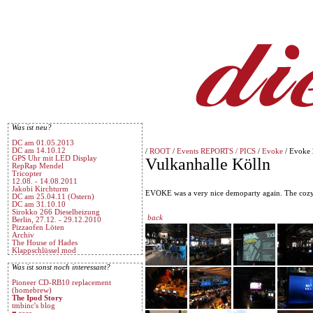
Was ist neu?
DC am 01.05.2013
DC am 14.10.12
/
ROOT
/
Events REPORTS / PICS
/
Evoke
/ Evoke
GPS Uhr mit LED Display
Vulkanhalle Kölln
RepRap Mendel
Tricopter
12.08. - 14.08.2011
Jakobi Kirchturm
EVOKE was a very nice demoparty again. The cozy 
DC am 25.04.11 (Ostern)
DC am 31.10.10
Sirokko 266 Dieselheizung
back
Berlin, 27.12. - 29.12.2010
Pizzaofen Löten
Archiv
The House of Hades
Klappschlüssel mod
Was ist sonst noch interessant?
Pioneer CD-RB10 replacement
(homebrew)
The Ipod Story
tmbinc's blog