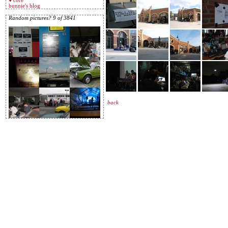
♥ core
bunnie's blog
Random pictures? 9 of 3841
back