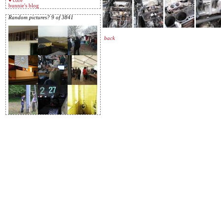
♥ core
bunnie's blog
Random pictures? 9 of 3841
back