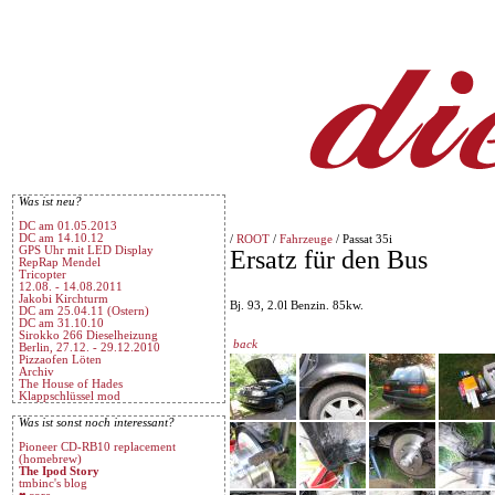
Was ist neu?
DC am 01.05.2013
DC am 14.10.12
/
ROOT
/
Fahrzeuge
/ Passat 35i
GPS Uhr mit LED Display
Ersatz für den Bus
RepRap Mendel
Tricopter
12.08. - 14.08.2011
Jakobi Kirchturm
Bj. 93, 2.0l Benzin. 85kw.
DC am 25.04.11 (Ostern)
DC am 31.10.10
Sirokko 266 Dieselheizung
back
Berlin, 27.12. - 29.12.2010
Pizzaofen Löten
Archiv
The House of Hades
Klappschlüssel mod
Was ist sonst noch interessant?
Pioneer CD-RB10 replacement
(homebrew)
The Ipod Story
tmbinc's blog