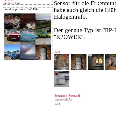
♥ core
Sensor für die Erkennun
bunnie's blog
habe auch gleich die Glü
Random pictures? 9 of 3841
Halogentrafo.
Der genaue Typ ist "RP-D
"RPOWER".
back
Schematic_Prints.pdf
sourcecode.7z
back