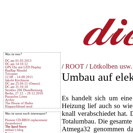
Was ist neu?
DC am 01.05.2013
DC am 14.10.12
/
ROOT
/
Lötkolben usw.
GPS Uhr mit LED Display
RepRap Mendel
Umbau auf elek
Tricopter
12.08. - 14.08.2011
Jakobi Kirchturm
DC am 25.04.11 (Ostern)
DC am 31.10.10
Sirokko 266 Dieselheizung
Berlin, 27.12. - 29.12.2010
Es handelt sich um ein
Pizzaofen Löten
Archiv
The House of Hades
Heizung lief auch so wie 
Klappschlüssel mod
knall verabschiedet hat.
Was ist sonst noch interessant?
Totalumbau. Die gesamte 
Pioneer CD-RB10 replacement
(homebrew)
The Ipod Story
Atmega32 genommen da h
tmbinc's blog