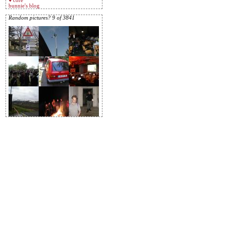
♥ core
bunnie's blog
Random pictures? 9 of 3841