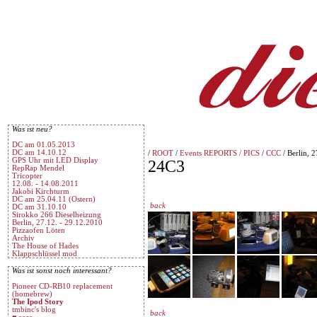
Was ist neu?
DC am 01.05.2013
DC am 14.10.12
/
ROOT
/
Events REPORTS / PICS
/
CCC
/ Berlin, 
GPS Uhr mit LED Display
24C3
RepRap Mendel
Tricopter
12.08. - 14.08.2011
Jakobi Kirchturm
DC am 25.04.11 (Ostern)
back
DC am 31.10.10
Sirokko 266 Dieselheizung
Berlin, 27.12. - 29.12.2010
Pizzaofen Löten
Archiv
The House of Hades
Klappschlüssel mod
Was ist sonst noch interessant?
Pioneer CD-RB10 replacement
(homebrew)
The Ipod Story
tmbinc's blog
back